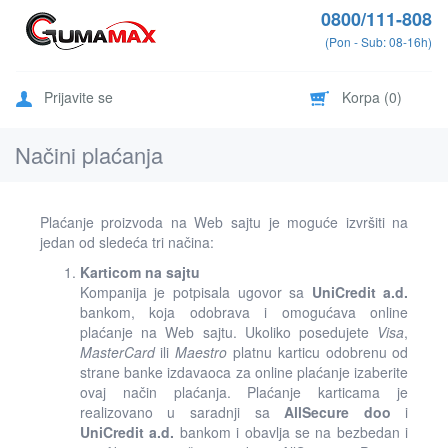
0800/111-808
(Pon - Sub: 08-16h)
Prijavite se
Korpa (
0
)
Načini plaćanja
Plaćanje proizvoda na Web sajtu je moguće izvršiti na
jedan od sledeća tri načina:
Karticom na sajtu
Kompanija je potpisala ugovor sa
UniCredit a.d.
bankom, koja odobrava i omogućava online
plaćanje na Web sajtu. Ukoliko posedujete
Visa
,
MasterCard
ili
Maestro
platnu karticu odobrenu od
strane banke izdavaoca za online plaćanje izaberite
ovaj način plaćanja. Plaćanje karticama je
realizovano u saradnji sa
AllSecure doo
i
UniCredit a.d.
bankom i obavlja se na bezbedan i