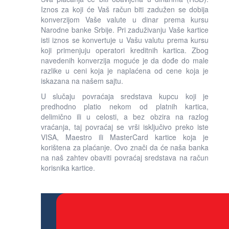
Iznos za koji će Vaš račun biti zadužen se dobija
konverzijom Vaše valute u dinar prema kursu
Narodne banke Srbije. Pri zaduživanju Vaše kartice
isti iznos se konvertuje u Vašu valutu prema kursu
koji primenjuju operatori kreditnih kartica. Zbog
navedenih konverzija moguće je da dođe do male
razlike u ceni koja je naplaćena od cene koja je
iskazana na našem sajtu.
U slučaju povraćaja sredstava kupcu koji je
predhodno platio nekom od platnih kartica,
delimično ili u celosti, a bez obzira na razlog
vraćanja, taj povraćaj se vrši isključivo preko iste
VISA, Maestro ili MasterCard kartice koja je
korištena za plaćanje. Ovo znači da će naša banka
na naš zahtev obaviti povraćaj sredstava na račun
korisnika kartice.