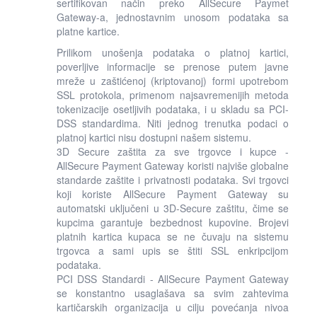
sertifikovan način preko AllSecure Paymet
Gateway-a, jednostavnim unosom podataka sa
platne kartice.
Prilikom unošenja podataka o platnoj kartici,
poverljive informacije se prenose putem javne
mreže u zaštićenoj (kriptovanoj) formi upotrebom
SSL protokola, primenom najsavremenijih metoda
tokenizacije osetljivih podataka, i u skladu sa PCI-
DSS standardima. Niti jednog trenutka podaci o
platnoj kartici nisu dostupni našem sistemu.
3D Secure zaštita za sve trgovce i kupce -
AllSecure Payment Gateway koristi najviše globalne
standarde zaštite i privatnosti podataka. Svi trgovci
koji koriste AllSecure Payment Gateway su
automatski uključeni u 3D-Secure zaštitu, čime se
kupcima garantuje bezbednost kupovine. Brojevi
platnih kartica kupaca se ne čuvaju na sistemu
trgovca a sami upis se štiti SSL enkripcijom
podataka.
PCI DSS Standardi - AllSecure Payment Gateway
se konstantno usaglašava sa svim zahtevima
kartičarskih organizacija u cilju povećanja nivoa