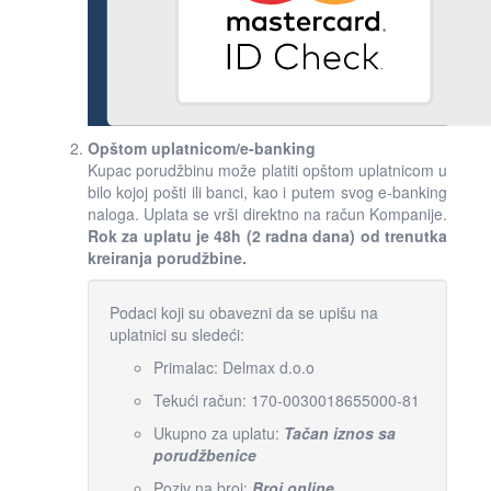
Opštom uplatnicom/e-banking
Kupac porudžbinu može platiti opštom uplatnicom u
bilo kojoj pošti ili banci, kao i putem svog e-banking
naloga. Uplata se vrši direktno na račun Kompanije.
Rok za uplatu je 48h (2 radna dana) od trenutka
kreiranja porudžbine.
Podaci koji su obavezni da se upišu na
uplatnici su sledeći:
Primalac: Delmax d.o.o
Tekući račun: 170-0030018655000-81
Ukupno za uplatu:
Tačan iznos sa
porudžbenice
Poziv na broj:
Broj online