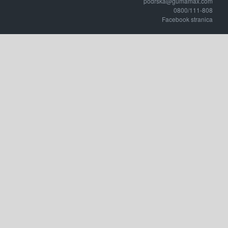
podrska@gumamax.com
0800/111-808
Facebook stranica