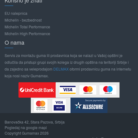
Korisno je znati
EU nalepnica
Michelin - bezbednost
Michelin Total Performance
Michelin High Performance
O nama
Servis za montažu guma ili prodavnica koja se nalazi u Vašoj opštini je
odlučila da pristupi grupi svojih kolega iz drugih opština na teritoriji Srbije i
da zajedno sa veleprodajom
DELMAX
oformi prodavnicu guma na internetu
koja nosi naziv Gumamax.
Banovačka 42, Stara Pazova, Srbija
Pogledaj na google mapi
Copyright Gumamax 2026