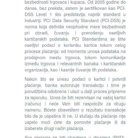
bezbednosti trgovaca i kupaca. Od 2005 godine do
danas, bez prekida, sistem je sertifikovan kao PCI-
DSS Level 1 što predstavlja najviši standard u
industriji. PCI Data Security Standard (PCI-DSS) je
norma koja definiše neophodne mere bezbednosti
pri obradi, čuvanju i prenošenju osetljivih
kartičarskih podataka. PCI Standardima se štite
osetljivi podaci o korisniku kartice tokom celog
procesa plaćanja: od momenta unosa podataka na
prodajnom mestu trgovca, tokom komunikacija
između trgovca i relevantnih banaka i kartičarskih
organizacija, kao i kasnije čuvanje tih podataka.
Nakon što se unesu podaci o kartici i potvrdi
plaćanje, banka autorizuje transakciju i time je
porudžbina odobrena i ulazi u dalji proces pripreme
za isporuku. Iznos će biti rezervisan na vašoj kartici
(računu) i neće Vam biti raspoloživ za drugu
namenu. Bićete obavešteni o rezultatu transakcije
bilo da je uspešna ili ne. U slučaju da plaćanje nije
uspelo moći ćete da ponovite plaćanje ili da
izaberete drugi način plaćanja.
Sva plaćanja će biti obavljena u dinarima (RSD).