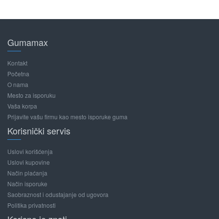
Gumamax
Kontakt
Početna
O nama
Mesto za isporuku
Vaša korpa
Prijavite vašu firmu kao mesto isporuke guma
Korisnički servis
Uslovi korišćenja
Uslovi kupovine
Način plaćanja
Način isporuke
Saobraznost i odustajanje od ugovora
Politika privatnosti