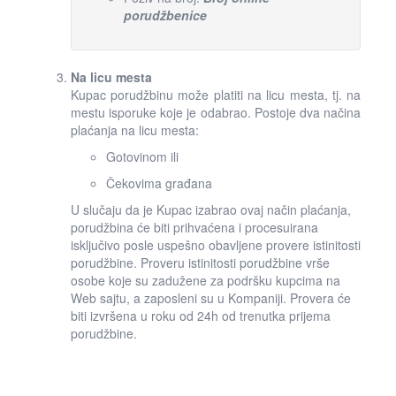
porudžbenice
Na licu mesta
Kupac porudžbinu može platiti na licu mesta, tj. na
mestu isporuke koje je odabrao. Postoje dva načina
plaćanja na licu mesta:
Gotovinom ili
Čekovima građana
U slučaju da je Kupac izabrao ovaj način plaćanja,
porudžbina će biti prihvaćena i procesuirana
isključivo posle uspešno obavljene provere istinitosti
porudžbine. Proveru istinitosti porudžbine vrše
osobe koje su zadužene za podršku kupcima na
Web sajtu, a zaposleni su u Kompaniji. Provera će
biti izvršena u roku od 24h od trenutka prijema
porudžbine.