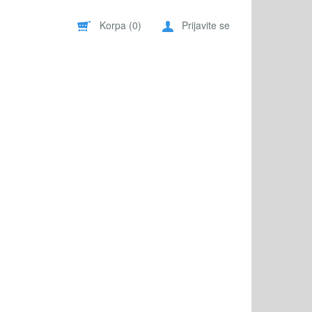
Korpa (
0
)
Prijavite se