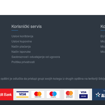
Korisnički servis
Ko
Uslovi korišćenja
EU 
Uslovi kupovine
Mic
Način plaćanja
Mic
Način isporuke
Mic
Saobraznost i odustajanje od ugovora
Politika privatnosti
pštini je odlučila da pristupi grupi svojih kolega iz drugih opština na teritoriji Sr