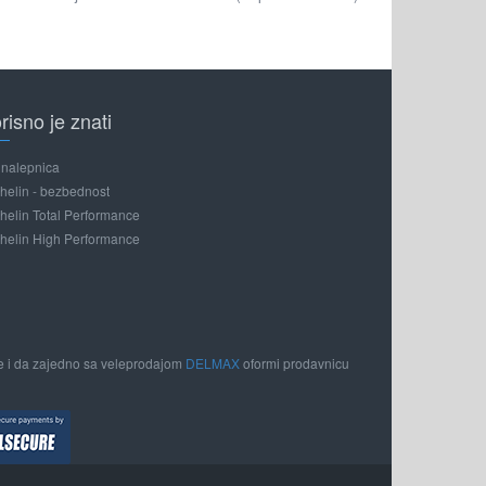
risno je znati
nalepnica
helin - bezbednost
helin Total Performance
helin High Performance
bije i da zajedno sa veleprodajom
DELMAX
oformi prodavnicu