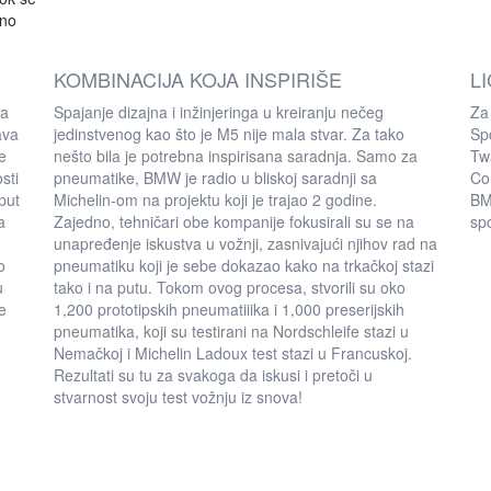
uno
KOMBINACIJA KOJA INSPIRIŠE
L
ra
Spajanje dizajna i inžinjeringa u kreiranju nečeg
Za
ava
jedinstvenog kao što je M5 nije mala stvar. Za tako
Sp
e
nešto bila je potrebna inspirisana saradnja. Samo za
Tw
sti
pneumatike, BMW je radio u bliskoj saradnji sa
Con
put
Michelin-om na projektu koji je trajao 2 godine.
BM
a
Zajedno, tehničari obe kompanije fokusirali su se na
sp
unapređenje iskustva u vožnji, zasnivajući njihov rad na
o
pneumatiku koji je sebe dokazao kako na trkačkoj stazi
u
tako i na putu. Tokom ovog procesa, stvorili su oko
e
1,200 prototipskih pneumatiiika i 1,000 preserijskih
pneumatika, koji su testirani na Nordschleife stazi u
Nemačkoj i Michelin Ladoux test stazi u Francuskoj.
Rezultati su tu za svakoga da iskusi i pretoči u
stvarnost svoju test vožnju iz snova!