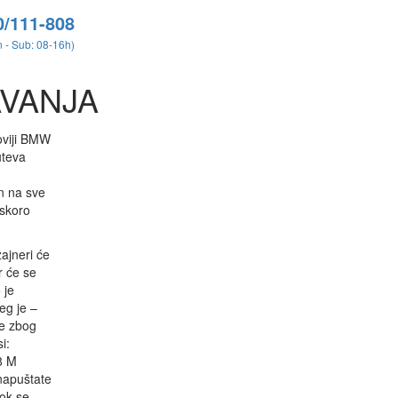
0/111-808
 - Sub: 08-16h)
VANJA
noviji BMW
uteva
n na sve
Uskoro
ajneri će
r će se
 je
eg je –
je zbog
i:
8 M
napuštate
dok se