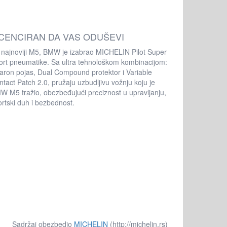
ICENCIRAN DA VAS ODUŠEVI
 najnoviji M5, BMW je izabrao MICHELIN Pilot Super
ort pneumatike. Sa ultra tehnološkom kombinacijom:
aron pojas, Dual Compound protektor i Variable
tact Patch 2.0, pružaju uzbudljivu vožnju koju je
W M5 tražio, obezbeđujući preciznost u upravljanju,
ortski duh i bezbednost.
Sadržaj obezbedio
MICHELIN
(http://michelin.rs)