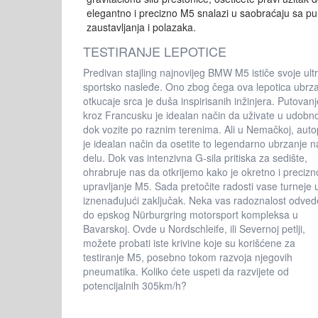
elegantno i precizno M5 snalazi u saobraćaju sa p
zaustavljanja i polazaka.
TESTIRANJE LEPOTICE
Predivan stajling najnovijeg BMW M5 ističe svoje ult
sportsko nasleđe. Ono zbog čega ova lepotica ubrz
otkucaje srca je duša inspirisanih inžinjera. Putovanj
kroz Francusku je idealan način da uživate u udobno
dok vozite po raznim terenima. Ali u Nemačkoj, auto
je idealan način da osetite to legendarno ubrzanje n
delu. Dok vas intenzivna G-sila pritiska za sedište,
ohrabruje nas da otkrijemo kako je okretno i precizn
upravljanje M5. Sada pretočite radosti vase turneje 
iznenađujući zaključak. Neka vas radoznalost odved
do epskog Nürburgring motorsport kompleksa u
Bavarskoj. Ovde u Nordschleife, ili Severnoj petlji,
možete probati iste krivine koje su korišćene za
testiranje M5, posebno tokom razvoja njegovih
pneumatika. Koliko ćete uspeti da razvijete od
potencijalnih 305km/h?