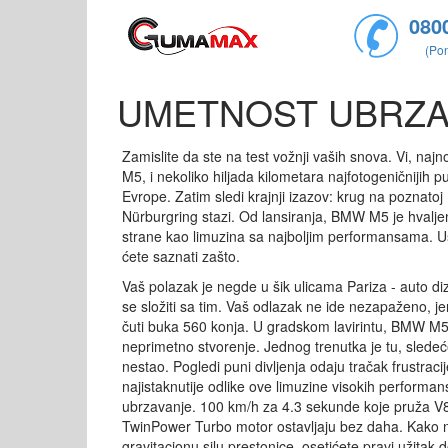
080
(Pon
UMETNOST UBRZA
Zamislite da ste na test vožnji vaših snova. Vi, naj
M5, i nekoliko hiljada kilometara najfotogeničnijih p
Evrope. Zatim sledi krajnji izazov: krug na poznatoj
Nürburgring stazi. Od lansiranja, BMW M5 je hvalje
strane kao limuzina sa najboljim performansama. 
ćete saznati zašto.
Vaš polazak je negde u šik ulicama Pariza - auto diz
se složiti sa tim. Vaš odlazak ne ide nezapaženo, je
čuti buka 560 konja. U gradskom lavirintu, BMW M5
neprimetno stvorenje. Jednog trenutka je tu, sledeć
nestao. Pogledi puni divljenja odaju tračak frustraci
najistaknutije odlike ove limuzine visokih performans
ubrzavanje. 100 km/h za 4.3 sekunde koje pruža V
TwinPower Turbo motor ostavljaju bez daha. Kako 
gravitacionu silu prestonice, osetićete pravi užitak 