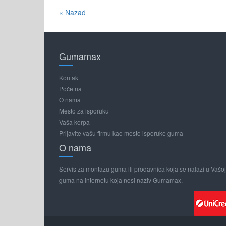
« Nazad
Gumamax
Kontakt
Početna
O nama
Mesto za isporuku
Vaša korpa
Prijavite vašu firmu kao mesto isporuke guma
O nama
Servis za montažu guma ili prodavnica koja se nalazi u Vašoj o
guma na internetu koja nosi naziv Gumamax.